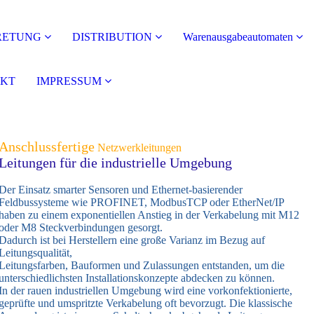
RETUNG
DISTRIBUTION
Warenausgabeautomaten
KT
IMPRESSUM
Anschlussfertige
Netzwerkleitungen
Leitungen für die industrielle Umgebung
Der Einsatz smarter Sensoren und Ethernet-basierender
Feldbussysteme wie PROFINET, ModbusTCP oder EtherNet/IP
haben zu einem exponentiellen Anstieg in der Verkabelung mit M12
oder M8 Steckverbindungen gesorgt.
Dadurch ist bei Herstellern eine große Varianz im Bezug auf
Leitungsqualität,
Leitungsfarben, Bauformen und Zulassungen entstanden, um die
unterschiedlichsten Installationskonzepte abdecken zu können.
In der rauen industriellen Umgebung wird eine vorkonfektionierte,
geprüfte und umspritzte Verkabelung oft bevorzugt. Die klassische