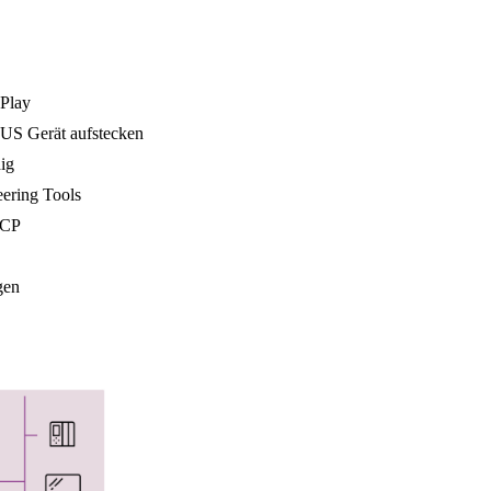
 Play
US Gerät aufstecken
ig
eering Tools
HCP
gen